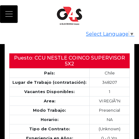
Select Language
▼
Puesto: CCU NESTLE COINCO SUPERVISOR
5X2
País:
Chile
Lugar de Trabajo (contratación):
348207
Vacantes Disponibles:
1
Area:
VI REGIÃ“N
Modo Trabajo:
Presencial
Horario:
NA
Tipo de Contrato:
(Unknown)
Experiencia en Años:
0 - 0 Yrs.